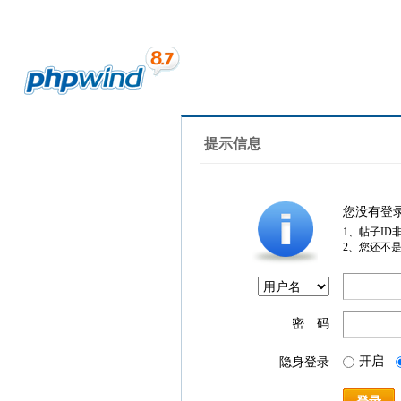
提示信息
您没有登
1、帖子ID
2、您还不
密 码
开启
隐身登录