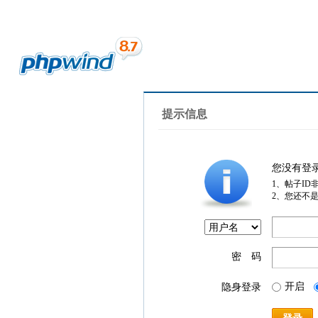
提示信息
您没有登
1、帖子ID
2、您还不
密 码
开启
隐身登录