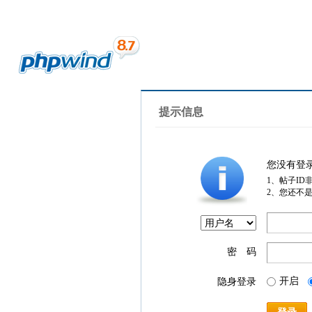
提示信息
您没有登
1、帖子ID
2、您还不
密 码
开启
隐身登录