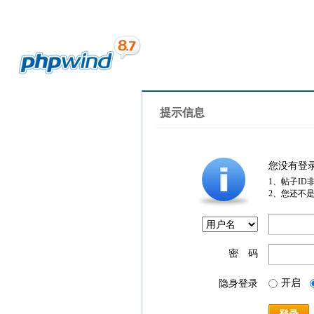
提示信息
您没有登
1、帖子ID
2、您还不
密 码
开启
隐身登录