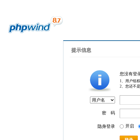
提示信息
您没有登
1、用户组
2、您还不
密 码
开启
隐身登录