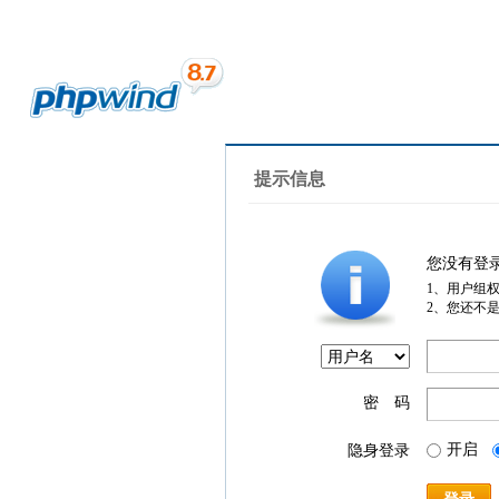
提示信息
您没有登
1、用户组
2、您还不
密 码
开启
隐身登录