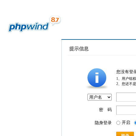
提示信息
您没有登
1、用户组
2、您还不
密 码
开启
隐身登录