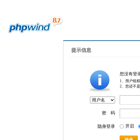
提示信息
您没有登
1、用户组
2、您还不
密 码
开启
隐身登录