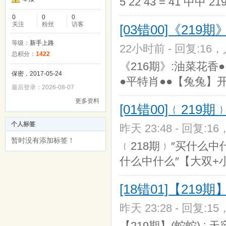
5 22 43 = 41 中中 
0
0
0
关注
粉丝
访客
[03错00]《21
等级：
新手上路
22小时前 - 回复:16，
总积分：
1422
《216期》:油菜花香
保密，2017-05-24
●平特肖●●【兔兔】
最后登录：2026-08-07
更多资料
[01错00]﹛21
个人标签
昨天 23:48 - 回复:16
暂时没有添加标签！
﹛218期﹜″买什么中什
什么中什么″【大双+
[18错01]【2
昨天 23:28 - 回复:15
【219期】(蛇蛇)∴天