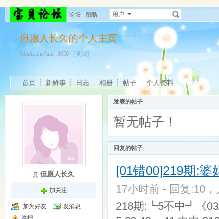
用户
论坛
图酷
但愿人长久的个人主页
/bbs/u.php?uid=3050
[复制]
首页
新鲜事
日志
相册
帖子
个人资料
发表的帖子
暂无帖子！
回复的帖子
[01错00]219
但愿人长久
17小时前 - 回复:10，人
加关注
218期:┗5不中┛《03/
加为好友
发消息
举报