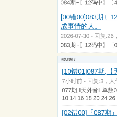
084期~〖12码中〗〔46,47
[00错00]083
成事情的人。
2026-07-30 - 回复:2
083期~〖12码中〗〔06,40
回复的帖子
[10错01]087期
7小时前 - 回复:3，人气
077期,‖天外音‖ 单数01*0
10 14 16 18 20 24 26
[02错00]『087