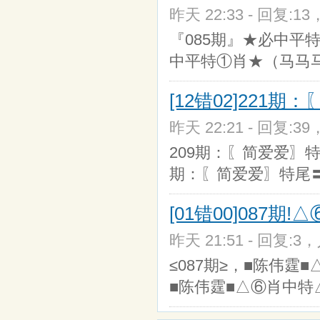
昨天 22:33 - 回复:13
『085期』★必中平特
中平特①肖★（马马马
[12错02]221
昨天 22:21 - 回复:39
209期：〖简爱爱〗特
期：〖简爱爱〗特尾〓
[01错00]087
昨天 21:51 - 回复:3，
≤087期≥，■陈伟霆■△
■陈伟霆■△⑥肖中特