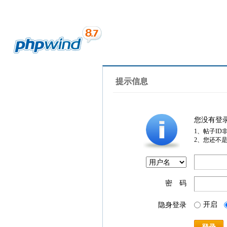
提示信息
您没有登
1、帖子ID
2、您还不
密 码
开启
隐身登录