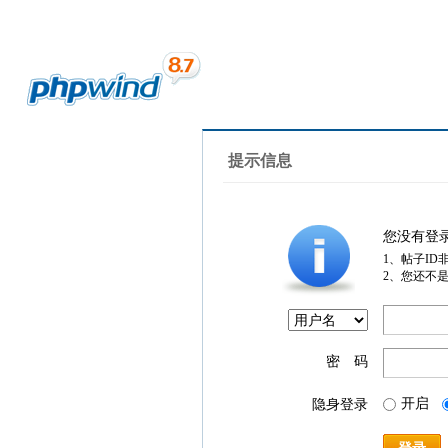
提示信息
您没有登
1、帖子ID
2、您还不
密 码
开启
隐身登录