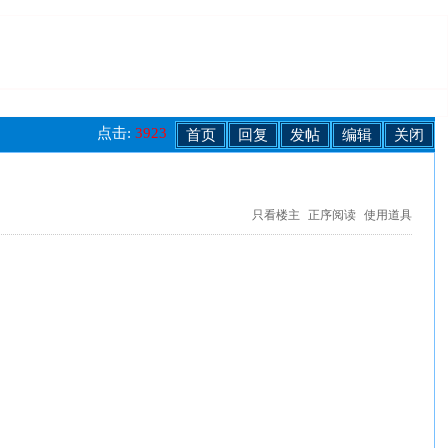
点击:
3923
首页
回复
发帖
编辑
关闭
只看楼主
正序阅读
使用道具