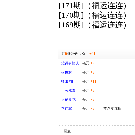
[171期]（福运连连）『
[170期]（福运连连）『
[169期]（福运连连）『
共
6
条评分
，
银元
+41
难得有情人
银元
+6
-
火枫林
银元
+6
-
师出同门
银元
+11
-
一劳永逸
银元
+6
-
大福贵花
银元
+6
-
李佳冀
银元
+6
赏点零花钱
回复