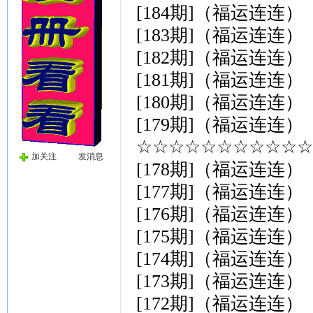
[184期]（福运连连）『
[183期]（福运连连）『
[182期]（福运连连）『
[181期]（福运连连）『
[180期]（福运连连）『
[179期]（福运连连）『
☆☆☆☆☆☆☆☆☆☆☆☆
加关注
发消息
[178期]（福运连连）『
[177期]（福运连连）『
[176期]（福运连连）『
[175期]（福运连连）『
[174期]（福运连连）『
[173期]（福运连连）『
[172期]（福运连连）『