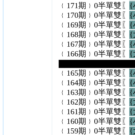
﹛171期﹜0半單雙〖
﹛170期﹜0半單雙〖
﹛169期﹜0半單雙〖
﹛168期﹜0半單雙〖
﹛167期﹜0半單雙〖
﹛166期﹜0半單雙〖
▇▇▇▇▇▇▇▇▇▇▇▇▇
﹛165期﹜0半單雙〖
﹛164期﹜0半單雙〖
﹛163期﹜0半單雙〖
﹛162期﹜0半單雙〖
﹛161期﹜0半單雙〖
﹛160期﹜0半單雙〖
﹛159期﹜0半單雙〖