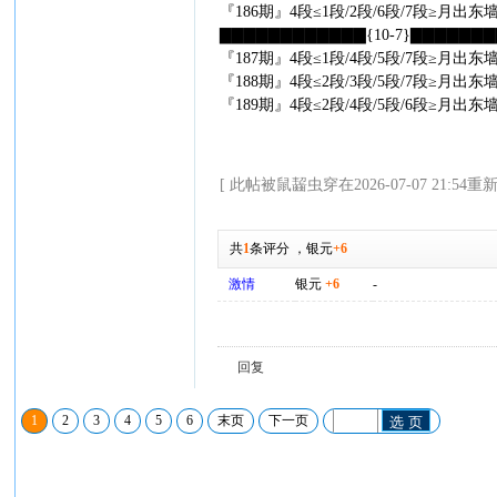
『186期』4段≤1段/2段/6段/7段≥月出东
▇▇▇▇▇▇▇▇▇▇▇▇{10-7}▇▇▇▇▇▇
『187期』4段≤1段/4段/5段/7段≥月出东
『188期』4段≤2段/3段/5段/7段≥月出东
『189期』4段≤2段/4段/5段/6段≥月出东
[ 此帖被鼠齧虫穿在2026-07-07 21:54重
共
1
条评分
，
银元
+6
激情
银元
+6
-
回复
1
2
3
4
5
6
末页
下一页
选 页