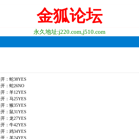
金狐论坛
永久地址:j220.com,j510.com
墙开：蛇38YES
墙开：蛇26NO
墙开：羊12YES
墙开：马25YES
墙开：猴35YES
墙开：鼠31YES
墙开：龙27YES
墙开：牛42YES
墙开：鸡34YES
墙开：羊24YES