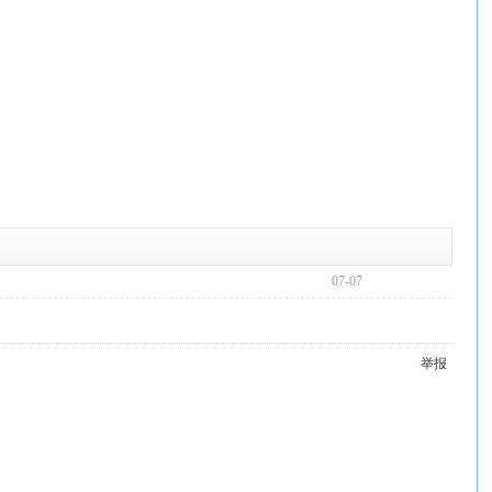
07-07
举报