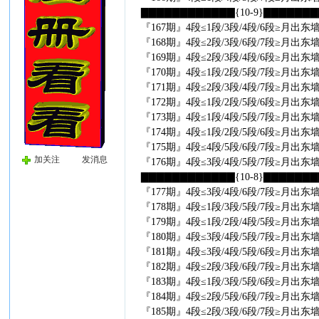
▇▇▇▇▇▇▇▇▇▇▇▇{10-9}▇▇▇▇▇▇
『167期』4段≤1段/3段/4段/6段≥月出东
『168期』4段≤2段/3段/6段/7段≥月出东
『169期』4段≤2段/3段/4段/6段≥月出东
『170期』4段≤1段/2段/5段/7段≥月出东
『171期』4段≤2段/3段/4段/7段≥月出东
『172期』4段≤1段/2段/5段/6段≥月出东
『173期』4段≤1段/4段/5段/7段≥月出东
『174期』4段≤1段/2段/5段/6段≥月出东
『175期』4段≤4段/5段/6段/7段≥月出东
加关注
发消息
『176期』4段≤3段/4段/5段/7段≥月出东
▇▇▇▇▇▇▇▇▇▇▇▇{10-8}▇▇▇▇▇▇
『177期』4段≤3段/4段/6段/7段≥月出东
『178期』4段≤1段/3段/5段/7段≥月出东
『179期』4段≤1段/2段/4段/5段≥月出东
『180期』4段≤3段/4段/5段/7段≥月出东
『181期』4段≤3段/4段/5段/6段≥月出东
『182期』4段≤2段/3段/6段/7段≥月出东
『183期』4段≤1段/3段/5段/6段≥月出东
『184期』4段≤2段/5段/6段/7段≥月出东
『185期』4段≤2段/3段/6段/7段≥月出东