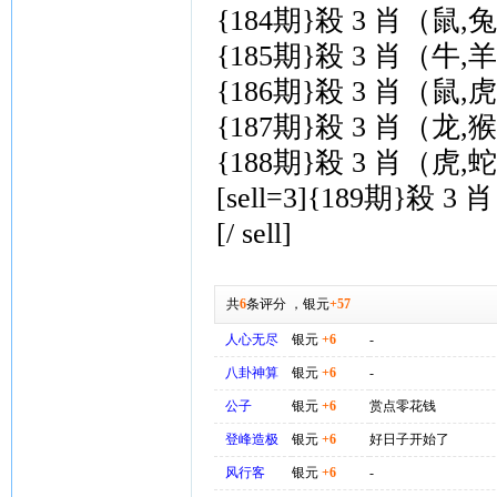
{184期}殺 3 肖（
{185期}殺 3 肖（
{186期}殺 3 肖（
{187期}殺 3 肖（
{188期}殺 3 肖（
[sell=3]{189期}
[/ sell]
共
6
条评分
，
银元
+57
人心无尽
银元
+6
-
八卦神算
银元
+6
-
公子
银元
+6
赏点零花钱
登峰造极
银元
+6
好日子开始了
风行客
银元
+6
-