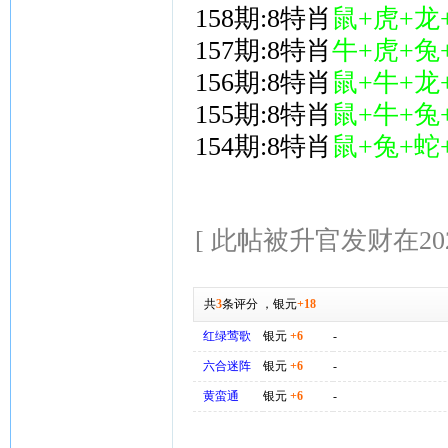
158期:8特肖
鼠+虎+龙
157期:8特肖
牛+虎+兔
156期:8特肖
鼠+牛+龙
155期:8特肖
鼠+牛+兔
154期:8特肖
鼠+兔+蛇
[ 此帖被升官发财在2026-
共
3
条评分
，
银元
+18
红绿莺歌
银元
+6
-
六合迷阵
银元
+6
-
黄蛮通
银元
+6
-