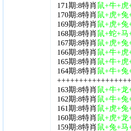
171期:8特肖
鼠+牛+虎
170期:8特肖
鼠+虎+兔
169期:8特肖
鼠+虎+兔
168期:8特肖
鼠+蛇+马
167期:8特肖
鼠+虎+兔
166期:8特肖
鼠+牛+虎
165期:8特肖
鼠+牛+虎
164期:8特肖
鼠+牛+兔
++++++++++++++++
163期:8特肖
鼠+牛+龙
162期:8特肖
鼠+牛+兔
161期:8特肖
鼠+虎+兔
160期:8特肖
鼠+虎+龙
159期:8特肖
鼠+兔+马