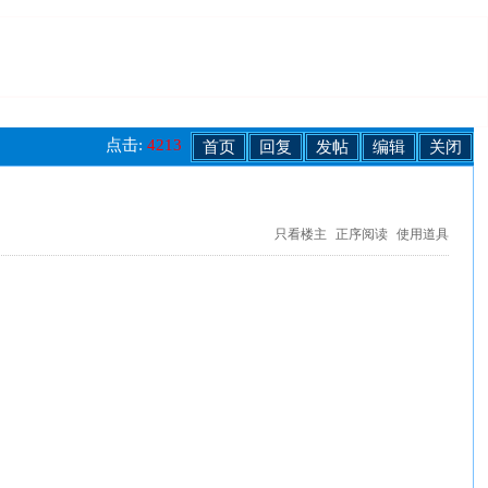
点击:
4213
首页
回复
发帖
编辑
关闭
只看楼主
正序阅读
使用道具