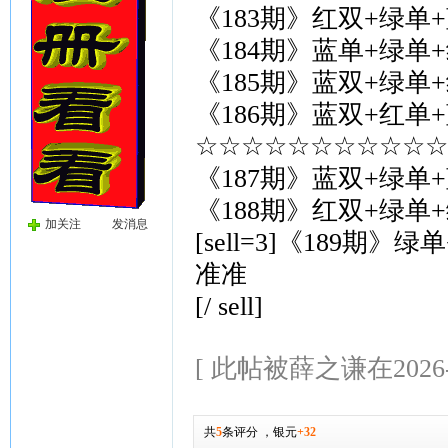
《183期》红双+绿单+
《184期》蓝单+绿单+
《185期》蓝双+绿单+
《186期》蓝双+红单+
☆☆☆☆☆☆☆☆☆☆☆
《187期》蓝双+绿单+
《188期》红双+绿单+
加关注
发消息
[sell=3]《189期
准准
[/ sell]
[ 此帖被薛之谦在2026-0
共
5
条评分
，
银元
+32