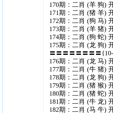
170期：二肖 (羊 狗) 
171期：二肖 (猪 羊)
172期：二肖 (狗 马)
173期：二肖 (羊 猪) 
174期：二肖 (狗 蛇)
175期：二肖 (龙 狗) 
〓〓〓〓〓〓〓〓{10
176期：二肖 (龙 马)
177期：二肖 (牛 猪)
178期：二肖 (龙 狗)
179期：二肖 (猪 猴)
180期：二肖 (猪 蛇)
181期：二肖 (牛 龙)
182期：二肖 (马 牛)