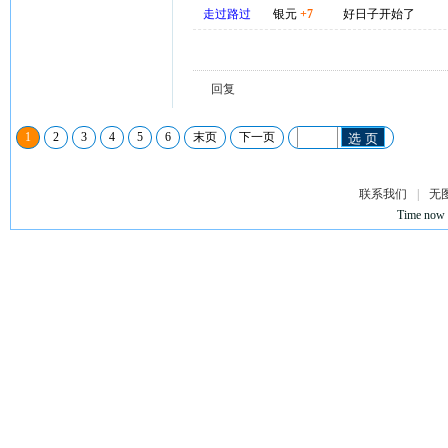
走过路过
银元
+7
好日子开始了
回复
1
2
3
4
5
6
末页
下一页
选 页
联系我们
|
无
Time now 