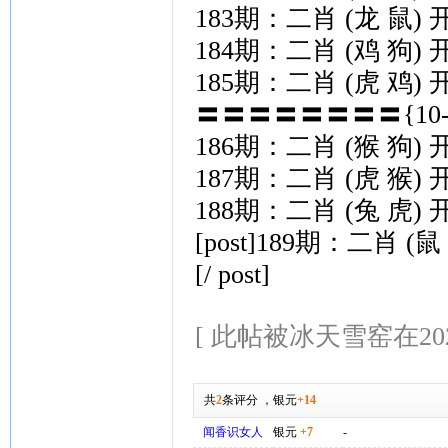
183期：二肖 (龙 鼠)
184期：二肖 (鸡 狗)
185期：二肖 (虎 鸡)
〓〓〓〓〓〓〓〓{10
186期：二肖 (猴 狗)
187期：二肖 (虎 猴) 
188期：二肖 (兔 虎)
[post]189期：二肖 (鼠
[/ post]
[ 此帖被冰天雪窑在2026-
共
2
条评分
，
银元
+14
闻香识女人
银元
+7
-