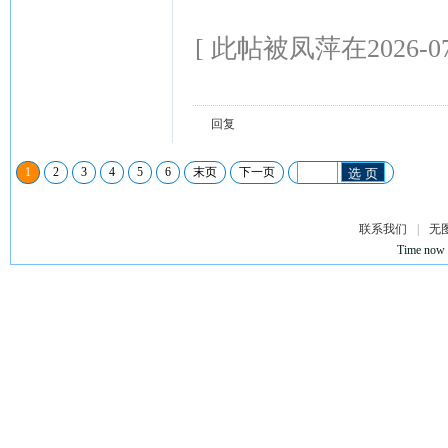
[ 此帖被凤萍在2026-07
回复
1
2
3
4
5
6
末页
下一页
选 页
联系我们
|
无
Time now 