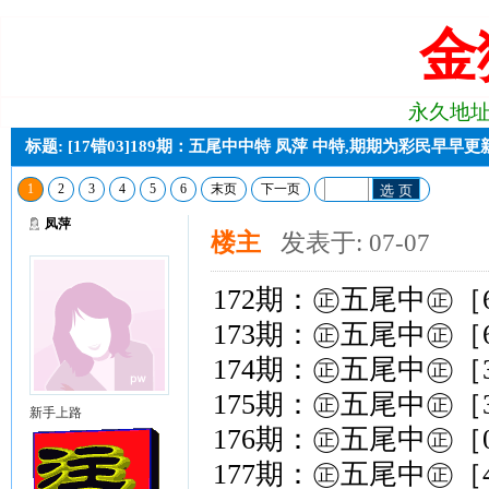
金
永久地址:j2
标题: [17错03]189期：五尾中中特 凤萍 中特,期期为彩民早早更
1
2
3
4
5
6
末页
下一页
选 页
凤萍
楼主
发表于: 07-07
172期：㊣五尾中㊣［6尾
173期：㊣五尾中㊣［6尾
174期：㊣五尾中㊣［3尾
175期：㊣五尾中㊣［3尾
新手上路
176期：㊣五尾中㊣［0尾
177期：㊣五尾中㊣［4尾