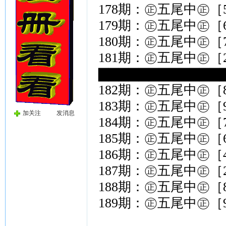
178期：㊣五尾中㊣［5尾
179期：㊣五尾中㊣［6尾
180期：㊣五尾中㊣［7尾
181期：㊣五尾中㊣［2尾
▇▇▇▇▇▇▇▇▇▇▇▇▇▇
182期：㊣五尾中㊣［8尾
183期：㊣五尾中㊣［9尾
加关注
发消息
184期：㊣五尾中㊣［7尾
185期：㊣五尾中㊣［6尾
186期：㊣五尾中㊣［4尾
187期：㊣五尾中㊣［2尾
188期：㊣五尾中㊣［8尾
189期：㊣五尾中㊣［9尾