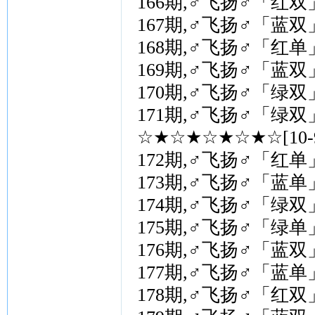
166期,♂飞扬♂「红双
167期,♂飞扬♂「蓝双
168期,♂飞扬♂「红单
169期,♂飞扬♂「蓝双
170期,♂飞扬♂「绿双
171期,♂飞扬♂「绿双
☆★☆★☆★☆★☆[10
172期,♂飞扬♂「红单
173期,♂飞扬♂「蓝单
174期,♂飞扬♂「绿双
175期,♂飞扬♂「绿单
176期,♂飞扬♂「蓝双
177期,♂飞扬♂「蓝单
178期,♂飞扬♂「红双