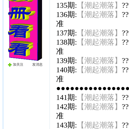
135期:
【潮起潮落】
?
136期:
【潮起潮落】
?
准
137期:
【潮起潮落】
?
138期:
【潮起潮落】
?
准
139期:
【潮起潮落】
?
加关注
发消息
140期:
【潮起潮落】
?
准
●●●●●●●●●●●●●●●
141期:
【潮起潮落】
?
142期:
【潮起潮落】
?
准
143期:
【潮起潮落】
?