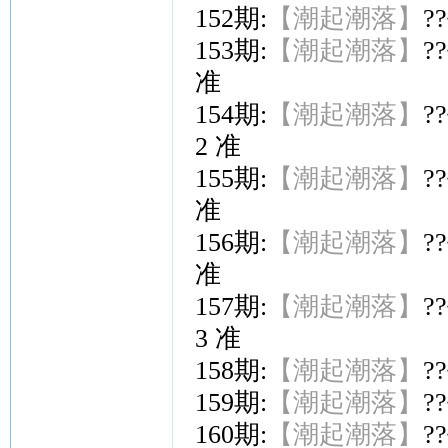
152期:
【潮起潮落】
?
153期:
【潮起潮落】
?
准
154期:
【潮起潮落】
?
2 准
155期:
【潮起潮落】
?
准
156期:
【潮起潮落】
?
准
157期:
【潮起潮落】
?
3 准
158期:
【潮起潮落】
?
159期:
【潮起潮落】
?
160期:
【潮起潮落】
?