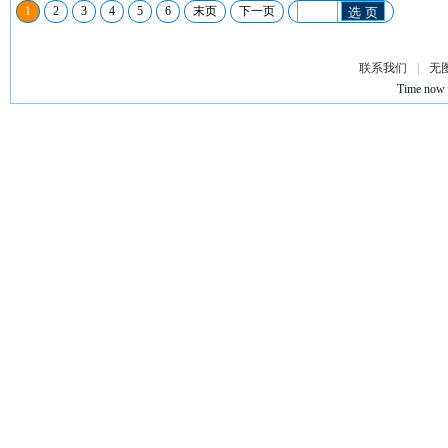
1
2
3
4
5
6
末页
下一页
选 页
联系我们
|
无
Time now 