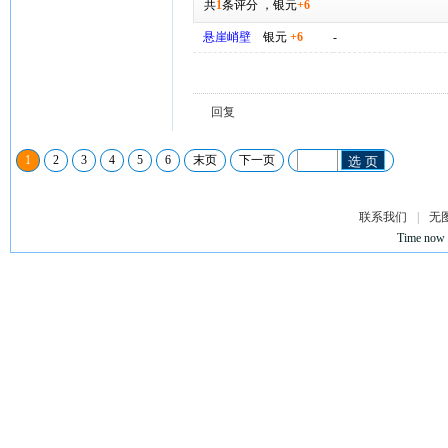
共
1
条评分
，
银元
+6
悬崖峭壁
银元
+6
-
回复
1
2
3
4
5
6
末页
下一页
选 页
联系我们
|
无
Time now 