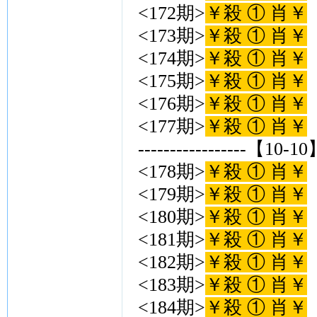
<172期>
￥殺 ① 肖￥
<173期>
￥殺 ① 肖￥
<174期>
￥殺 ① 肖￥
<175期>
￥殺 ① 肖￥
<176期>
￥殺 ① 肖￥
<177期>
￥殺 ① 肖￥
-----------------【10-10】
<178期>
￥殺 ① 肖￥
<179期>
￥殺 ① 肖￥
<180期>
￥殺 ① 肖￥
<181期>
￥殺 ① 肖￥
<182期>
￥殺 ① 肖￥
<183期>
￥殺 ① 肖￥
<184期>
￥殺 ① 肖￥