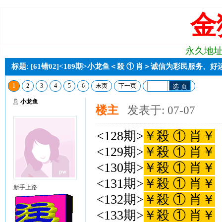
金
永久地址:j2
标题: [61错02]<189期>小龙鱼＜殺 ① 肖＞诚信为彩民服务、
1
2
3
4
5
6
末页
下一页
选 页
小龙鱼
楼主
发表于: 07-07
<128期>
￥殺 ① 肖￥
<129期>
￥殺 ① 肖￥
<130期>
￥殺 ① 肖￥
<131期>
￥殺 ① 肖￥
新手上路
<132期>
￥殺 ① 肖￥
<133期>
￥殺 ① 肖￥