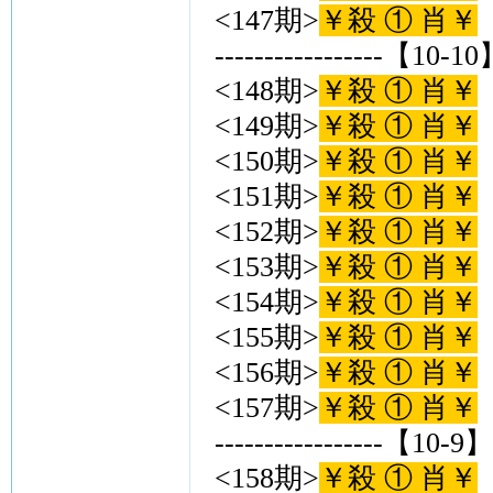
<147期>
￥殺 ① 肖￥
-----------------【10-10】
<148期>
￥殺 ① 肖￥
<149期>
￥殺 ① 肖￥
<150期>
￥殺 ① 肖￥
<151期>
￥殺 ① 肖￥
<152期>
￥殺 ① 肖￥
<153期>
￥殺 ① 肖￥
<154期>
￥殺 ① 肖￥
<155期>
￥殺 ① 肖￥
<156期>
￥殺 ① 肖￥
<157期>
￥殺 ① 肖￥
-----------------【10-9】-
<158期>
￥殺 ① 肖￥