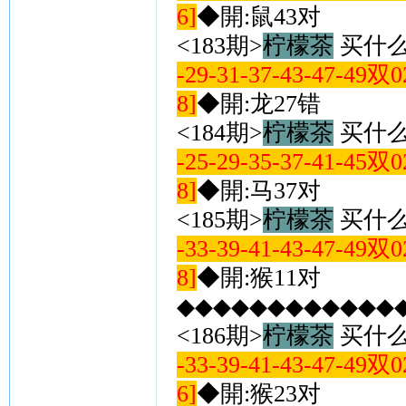
6]
◆開:鼠43对
<183期>
柠檬茶
买什么
-29-31-37-43-47-49双02
8]
◆開:龙27错
<184期>
柠檬茶
买什么
-25-29-35-37-41-45双02
8]
◆開:马37对
<185期>
柠檬茶
买什么
-33-39-41-43-47-49双02
8]
◆開:猴11对
◆◆◆◆◆◆◆◆◆◆◆◆◆
<186期>
柠檬茶
买什么
-33-39-41-43-47-49双02
6]
◆開:猴23对