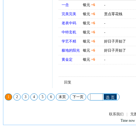
一念
银元
+6
-
完美完美
银元
+6
赏点零花钱
老表中码
银元
+6
-
中特玄机
银元
+6
-
学艺不精
银元
+6
好日子开始了
极地的阳光
银元
+6
好日子开始了
黄金定
银元
+6
-
回复
1
2
3
4
5
6
末页
下一页
选 页
联系我们
|
无
Time now 