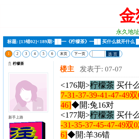
金
永久地址:j2
标题: [13错02]<189期>██━《柠檬茶》━██ 买什么就开什么
1
2
3
4
5
6
末页
下一页
选 页
柠檬茶
楼主
发表于: 07-07
<176期>
柠檬茶
买什么
7-31-37-39-41-47-49双0
46]
◆開:兔16对
<177期>
柠檬茶
买什么
新手上路
-31-35-37-45-47-49双02
6]
◆開:羊36错