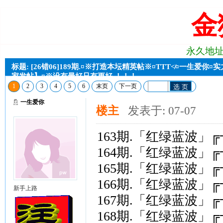
金
永久地址:j2
标题: [26错06]189期.¤※打造本坛精英帖※¤TTT≮¤一生爱你
家发帖】¤※没有最好只有更好 ！！！
1
2
3
4
5
6
末页
下一页
选 页
一生爱你
楼主
发表于: 07-07
163期.「红绿蓝波」
164期.「红绿蓝波」
165期.「红绿蓝波」
166期.「红绿蓝波」
新手上路
167期.「红绿蓝波」
168期.「红绿蓝波」