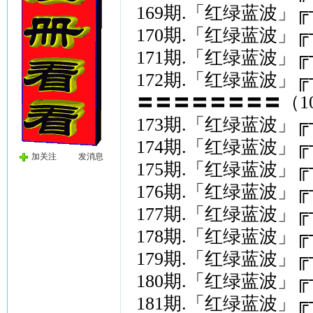
169期.「红绿蓝波」
170期.「红绿蓝波」
171期.「红绿蓝波」
172期.「红绿蓝波」
〓〓〓〓〓〓〓〓（10
173期.「红绿蓝波」
174期.「红绿蓝波」
加关注
发消息
175期.「红绿蓝波」
176期.「红绿蓝波」
177期.「红绿蓝波」
178期.「红绿蓝波」
179期.「红绿蓝波」
180期.「红绿蓝波」
181期.「红绿蓝波」