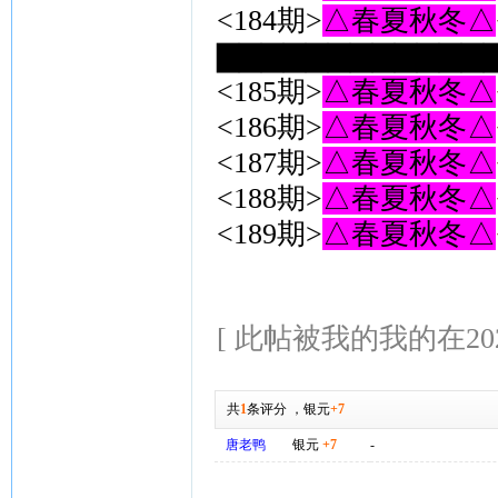
<184期>
△春夏秋冬△
▇▇▇▇▇▇▇▇▇▇▇▇▇▇
<185期>
△春夏秋冬△
<186期>
△春夏秋冬△
<187期>
△春夏秋冬△
<188期>
△春夏秋冬△
<189期>
△春夏秋冬△
[ 此帖被我的我的在2026-
共
1
条评分
，
银元
+7
唐老鸭
银元
+7
-