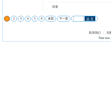
回复
1
2
3
4
5
6
末页
下一页
选 页
联系我们
|
无
Time now 