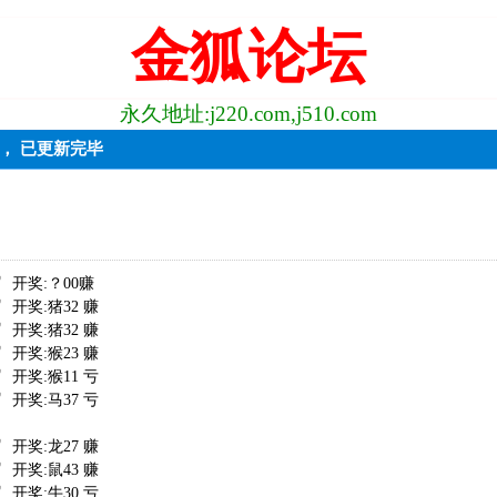
金狐论坛
永久地址:j220.com,j510.com
特， 已更新完毕
 开奖:？00赚
 开奖:猪32 赚
 开奖:猪32 赚
 开奖:猴23 赚
 开奖:猴11 亏
 开奖:马37 亏
 开奖:龙27 赚
 开奖:鼠43 赚
 开奖:牛30 亏