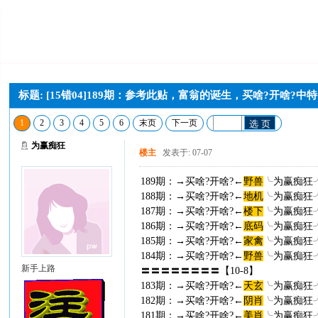
标题: [15错04]189期：参考此贴，富翁的诞生，买啥?开啥?中
1
2
3
4
5
6
末页
下一页
选 页
为赢痴狂
楼主
发表于: 07-07
189期：→买啥?开啥?←
野兽
╰为赢痴狂╯
188期：→买啥?开啥?←
地机
╰为赢痴狂╯
187期：→买啥?开啥?←
楼下
╰为赢痴狂╯
186期：→买啥?开啥?←
底码
╰为赢痴狂╯
185期：→买啥?开啥?←
家禽
╰为赢痴狂╯
184期：→买啥?开啥?←
野兽
╰为赢痴狂╯
新手上路
〓〓〓〓〓〓〓〓【10-8】
183期：→买啥?开啥?←
天玄
╰为赢痴狂╯
182期：→买啥?开啥?←
阴肖
╰为赢痴狂╯
181期：→买啥?开啥?←
美肖
╰为赢痴狂╯