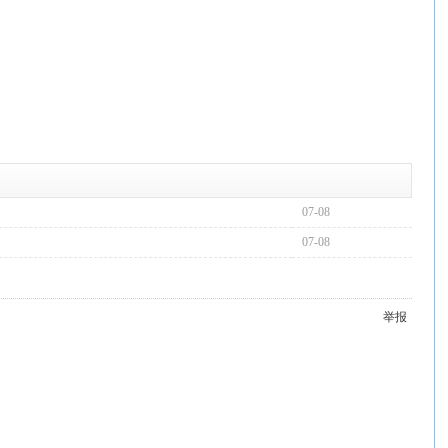
07-08
07-08
举报