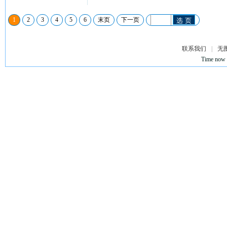
1
2
3
4
5
6
末页
下一页
选 页
联系我们
|
无
Time now 