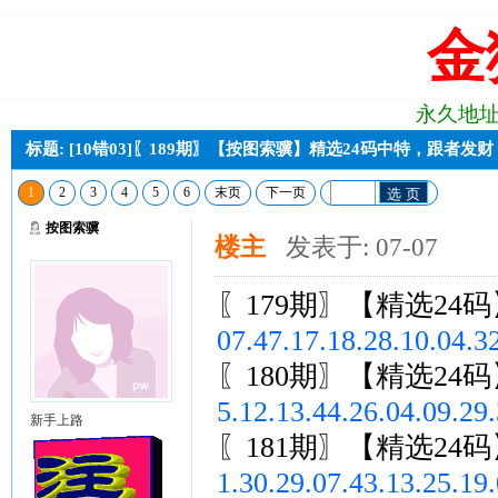
金
永久地址:j2
标题: [10错03]〖189期〗【按图索骥】精选24码中特，跟者发财
1
2
3
4
5
6
末页
下一页
选 页
按图索骥
楼主
发表于: 07-07
〖179期〗【精选24码
07.47.17.18.28.10.04.3
〖180期〗【精选24码
5.12.13.44.26.04.09.29
新手上路
〖181期〗【精选24码
1.30.29.07.43.13.25.19