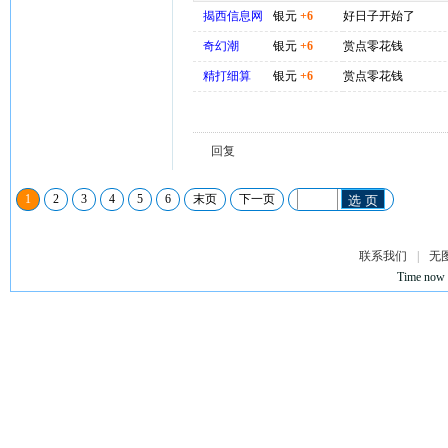
揭西信息网
银元
+6
好日子开始了
奇幻潮
银元
+6
赏点零花钱
精打细算
银元
+6
赏点零花钱
回复
1
2
3
4
5
6
末页
下一页
选 页
联系我们
|
无
Time now 