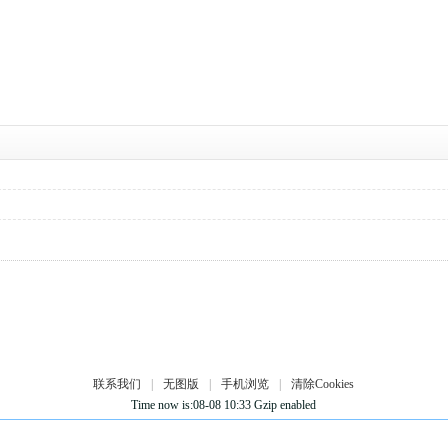
联系我们
|
无图版
|
手机浏览
|
清除Cookies
Time now is:08-08 10:33 Gzip enabled