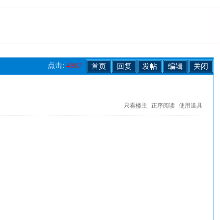
点击:
4987
首页
回复
发帖
编辑
关闭
只看楼主
正序阅读
使用道具