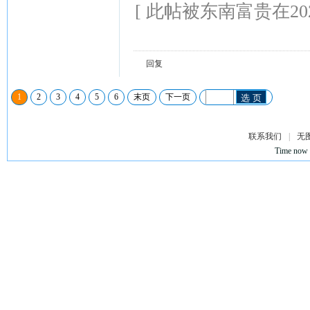
[ 此帖被东南富贵在2026-
回复
1
2
3
4
5
6
末页
下一页
选 页
联系我们
|
无
Time now 