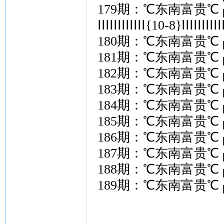
179期：℃东南富贵℃┌殺
ⅠⅠⅠⅠⅠⅠⅠⅠⅠⅠⅠⅠ{10-8}ⅠⅠⅠⅠⅠⅠⅠⅠⅠⅠ
180期：℃东南富贵℃┌殺
181期：℃东南富贵℃┌殺
182期：℃东南富贵℃┌殺
183期：℃东南富贵℃┌殺
184期：℃东南富贵℃┌殺
185期：℃东南富贵℃┌殺
186期：℃东南富贵℃┌殺
187期：℃东南富贵℃┌殺
188期：℃东南富贵℃┌殺
189期：℃东南富贵℃┌殺