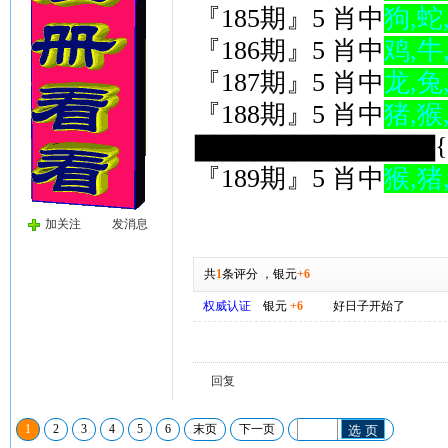
『185期』5 肖中
狗,蛇
『186期』5 肖中
鸡,牛
『187期』5 肖中
龙,兔
『188期』5 肖中
猪,猴
▇▇▇▇▇▇▇▇▇▇▇▇{
『189期』5 肖中
猴,猪
加关注
发消息
共
1
条评分
，
银元
+6
权威认证
银元
+6
好日子开始了
回复
1
2
3
4
5
6
末页
下一页
选 页