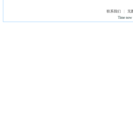
联系我们
|
无
Time now 