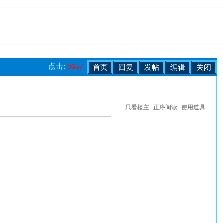
点击:
8657
首页
回复
发帖
编辑
关闭
只看楼主
正序阅读
使用道具