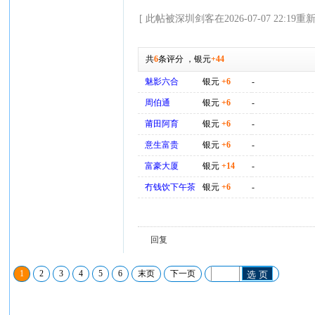
[ 此帖被深圳剑客在2026-07-07 22:19重
共
6
条评分
，
银元
+44
魅影六合
银元
+6
-
周伯通
银元
+6
-
莆田阿育
银元
+6
-
意生富贵
银元
+6
-
富豪大厦
银元
+14
-
冇钱饮下午茶
银元
+6
-
回复
1
2
3
4
5
6
末页
下一页
选 页