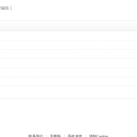
新编辑 ]
联系我们
|
无图版
|
手机浏览
|
清除Cookies