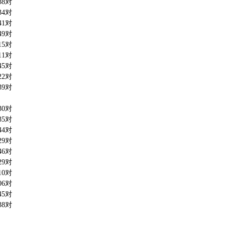
8对
4对
1对
9对
5对
1对
5对
2对
9对
0对
5对
4对
9对
6对
9对
0对
6对
5对
8对