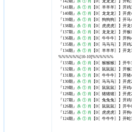
『142期』
杀 ① 肖
【0〖龙龙龙〗】开蛇3
『141期』
杀 ① 肖
【0〖羊羊羊〗】开鸡3
『140期』
杀 ① 肖
【0〖龙龙龙〗】开虎4
『139期』
杀 ① 肖
【0〖狗狗狗〗】开马4
『138期』
杀 ① 肖
【0〖虎虎虎〗】开龙1
『137期』
杀 ① 肖
【0〖龙龙龙〗】开猴1
『136期』
杀 ① 肖
【0〖牛牛牛〗】开狗4
『135期』
杀 ① 肖
【0〖马马马〗】开鸡2
『134期』
杀 ① 肖
【0〖羊羊羊〗】开龙3
%%%%%%[10-10]%%%%%%
『133期』
杀 ① 肖
【0〖猴猴猴〗】开牛3
『132期』
杀 ① 肖
【0〖鼠鼠鼠〗】开猴3
『131期』
杀 ① 肖
【0〖牛牛牛〗】开猪4
『130期』
杀 ① 肖
【0〖马马马〗】开虎2
『129期』
杀 ① 肖
【0〖鼠鼠鼠〗】开鸡4
『128期』
杀 ① 肖
【0〖猪猪猪〗】开虎2
『127期』
杀 ① 肖
【0〖兔兔兔〗】开鸡1
『126期』
杀 ① 肖
【0〖鼠鼠鼠〗】开牛0
『125期』
杀 ① 肖
【0〖虎虎虎〗】开狗4
『124期』
杀 ① 肖
【0〖牛牛牛〗】开蛇3