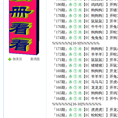
『180期』
杀 ① 肖
【0〖鸡鸡鸡〗】开狗3
『179期』
杀 ① 肖
【0〖狗狗狗〗】开猪3
『178期』
杀 ① 肖
【0〖狗狗狗〗】开蛇3
『177期』
杀 ① 肖
【0〖鼠鼠鼠〗】开羊3
『176期』
杀 ① 肖
【0〖牛牛牛〗】开兔1
『175期』
杀 ① 肖
【0〖狗狗狗〗】开蛇3
『174期』
杀 ① 肖
【0〖兔兔兔〗】开狗3
%%%%%%[10-9]%%%%%%
『173期』
杀 ① 肖
【0〖狗狗狗〗】开鼠4
『172期』
杀 ① 肖
【0〖羊羊羊〗】开蛇2
加关注
发消息
『171期』
杀 ① 肖
【0〖鼠鼠鼠〗】开羊2
『170期』
杀 ① 肖
【0〖猪猪猪〗】开鼠3
『169期』
杀 ① 肖
【0〖狗狗狗〗】开龙3
『168期』
杀 ① 肖
【0〖羊羊羊〗】开兔2
『167期』
杀 ① 肖
【0〖马马马〗】开虎4
『166期』
杀 ① 肖
【0〖龙龙龙〗】开羊2
『165期』
杀 ① 肖
【0〖狗狗狗〗】开鸡3
『164期』
杀 ① 肖
【0〖牛牛牛〗】开牛4
%%%%%%[10-10]%%%%%%
『163期』
杀 ① 肖
【0〖虎虎虎〗】开龙2
『162期』
杀 ① 肖
【0〖蛇蛇蛇〗】开鼠3