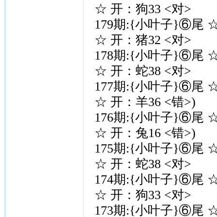
☆ 开：狗33 <对>
179期:{小叶子}⑥尾 
☆ 开：猪32 <对>
178期:{小叶子}⑥尾 
☆ 开：蛇38 <对>
177期:{小叶子}⑥尾 
☆ 开：羊36 <错>)
176期:{小叶子}⑥尾 
☆ 开：兔16 <错>)
175期:{小叶子}⑥尾 
☆ 开：蛇38 <对>
174期:{小叶子}⑥尾 
☆ 开：狗33 <对>
173期:{小叶子}⑥尾 