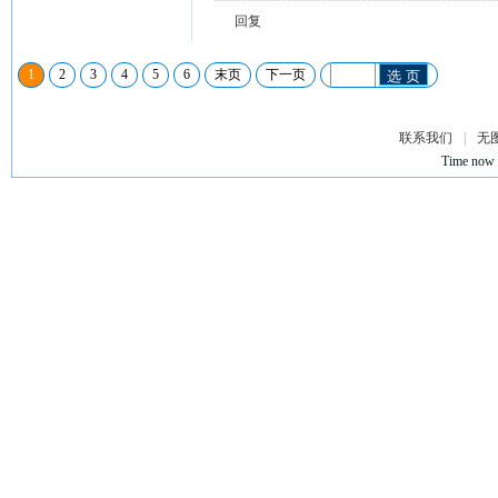
回复
1
2
3
4
5
6
末页
下一页
选 页
联系我们
|
无
Time now 