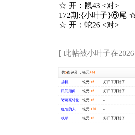
☆ 开：鼠43 <对>
172期:{小叶子}⑥尾 
☆ 开：蛇26 <对>
[ 此帖被小叶子在2026-0
共
5
条评分
，
银元
+44
扬帆
银元
+6
好日子开始了
民间顾问
银元
+6
好日子开始了
诸葛亮转世
银元
+6
-
红包的人
银元
+20
-
枫草
银元
+6
好日子开始了