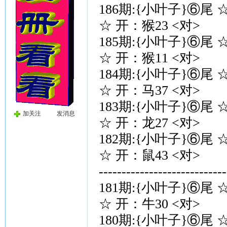
186期:{小叶子}⑥尾 
☆ 开：猴23 <对>
185期:{小叶子}⑥尾 
☆ 开：猴11 <对>
184期:{小叶子}⑥尾 
☆ 开：马37 <对>
183期:{小叶子}⑥尾 
加关注
发消息
☆ 开：龙27 <对>
182期:{小叶子}⑥尾 
☆ 开：鼠43 <对>
------------------------
181期:{小叶子}⑥尾 
☆ 开：牛30 <对>
180期:{小叶子}⑥尾 