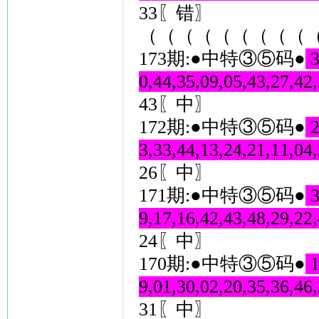
33〖错〗
（（（（（（（（（（[
173期:●中特③⑤码●
3
0,44,35,09,05,43,27,42
43〖中〗
172期:●中特③⑤码●
2
3,33,44,13,24,21,11,04
26〖中〗
171期:●中特③⑤码●
3
9,17,16,42,43,48,29,22
24〖中〗
170期:●中特③⑤码●
1
9,01,30,02,20,35,36,46
31〖中〗