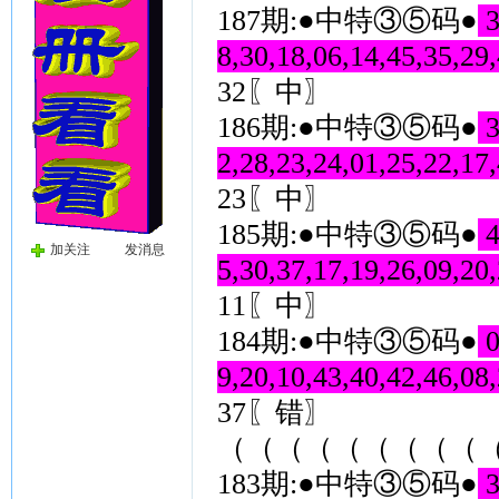
187期:●中特③⑤码●
3
8,30,18,06,14,45,35,29
32〖中〗
186期:●中特③⑤码●
3
2,28,23,24,01,25,22,17
23〖中〗
185期:●中特③⑤码●
4
加关注
发消息
5,30,37,17,19,26,09,20
11〖中〗
184期:●中特③⑤码●
0
9,20,10,43,40,42,46,08
37〖错〗
（（（（（（（（（（[
183期:●中特③⑤码●
3