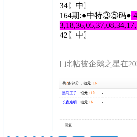
34〖中〗
164期:●中特③⑤码●
4
3,18,36,05,37,08,34,17
42〖中〗
[ 此帖被企鹅之星在2026-
共
2
条评分
，
银元
+16
黑马王子
银元
+10
-
长夜难明
银元
+6
-
回复