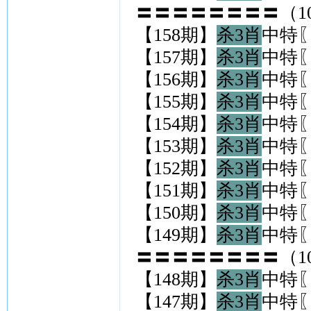
〓〓〓〓〓〓〓〓（1
【158期】
杀3肖
中特〖
【157期】
杀3肖
中特〖
【156期】
杀3肖
中特〖
【155期】
杀3肖
中特〖
【154期】
杀3肖
中特〖
【153期】
杀3肖
中特〖
【152期】
杀3肖
中特〖
【151期】
杀3肖
中特〖
【150期】
杀3肖
中特〖
【149期】
杀3肖
中特〖
〓〓〓〓〓〓〓〓（1
【148期】
杀3肖
中特〖
【147期】
杀3肖
中特〖