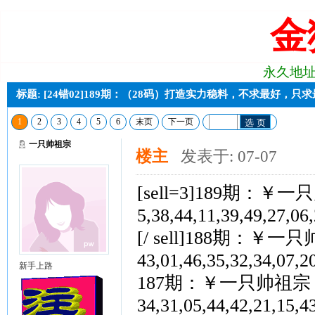
金
永久地址:j2
标题: [24错02]189期：（28码）打造实力稳料，不求最好，只
1
2
3
4
5
6
末页
下一页
选 页
一只帅祖宗
楼主
发表于: 07-07
[sell=3]189期：￥一只帅
5,38,44,11,39,49,27,0
[/ sell]188期：￥一只帅祖
43,01,46,35,32,34,07,
新手上路
187期：￥一只帅祖宗￥28码《4
34,31,05,44,42,21,15,