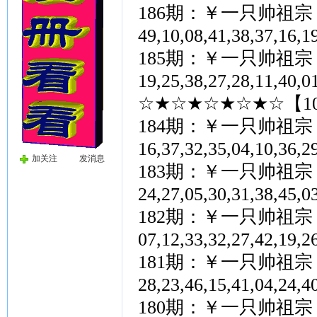
186期：￥一只帅祖宗￥28码《0
49,10,08,41,38,37,16,
185期：￥一只帅祖宗￥28码《4
19,25,38,27,28,11,40,
☆★☆★☆★☆★☆【10
184期：￥一只帅祖宗￥28码《1
16,37,32,35,04,10,36,
加关注
发消息
183期：￥一只帅祖宗￥28码《4
24,27,05,30,31,38,45,
182期：￥一只帅祖宗￥28码《1
07,12,33,32,27,42,19,
181期：￥一只帅祖宗￥28码《3
28,23,46,15,41,04,24,
180期：￥一只帅祖宗￥28码《2