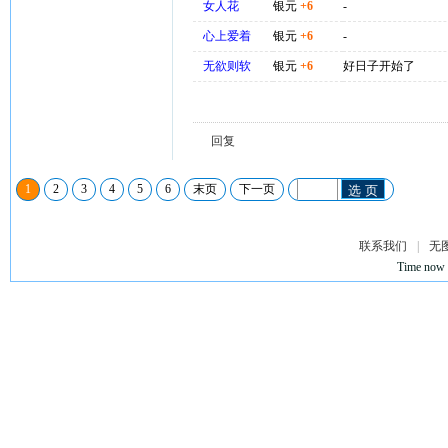
女人花
银元
+6
-
心上爱着
银元
+6
-
无欲则软
银元
+6
好日子开始了
回复
1
2
3
4
5
6
末页
下一页
选 页
联系我们
|
无
Time now 