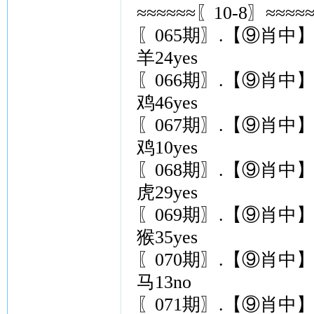
≈≈≈≈≈≈〖10-8〗≈≈≈≈≈
〖065期〗.【⑨肖中】
羊24yes
〖066期〗.【⑨肖中】
鸡46yes
〖067期〗.【⑨肖中】
鸡10yes
〖068期〗.【⑨肖中】
虎29yes
〖069期〗.【⑨肖中】
猴35yes
〖070期〗.【⑨肖中】
马13no
〖071期〗.【⑨肖中】