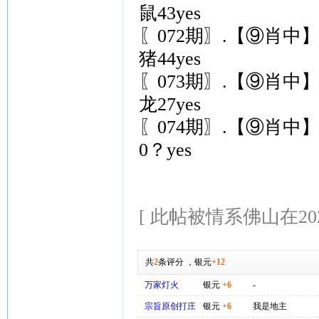
鼠43yes
〖072期〗.【⑨肖中】
猪44yes
〖073期〗.【⑨肖中】
龙27yes
〖074期〗.【⑨肖中】
0？yes
[ 此帖被情系佛山在2026-
共
2
条评分
，
银元
+12
万家灯火
银元
+6
-
宗旨原创打庄
银元
+6
我是地主