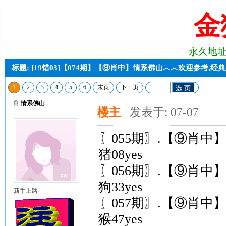
金
永久地址:j2
标题: [19错03]【074期】【⑨肖中】情系佛山︿︿欢迎参考,经
1
2
3
4
5
6
末页
下一页
选 页
情系佛山
楼主
发表于: 07-07
〖055期〗.【⑨肖中】
猪08yes
〖056期〗.【⑨肖中】
狗33yes
新手上路
〖057期〗.【⑨肖中】
猴47yes