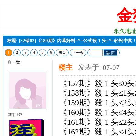
金
永久地址:j2
标题: [32错02]《189期》内幕好料=*=公式殺 1 头=*=轻松中奖
1
2
3
4
5
6
末页
下一页
选 页
一世
楼主
发表于: 07-07
《157期》殺 1 头≤0头
《158期》殺 1 头≤1头
《159期》殺 1 头≤2头
《160期》殺 1 头≤4头
新手上路
《161期》殺 1 头≤2头
《162期》殺 1 头≤4头