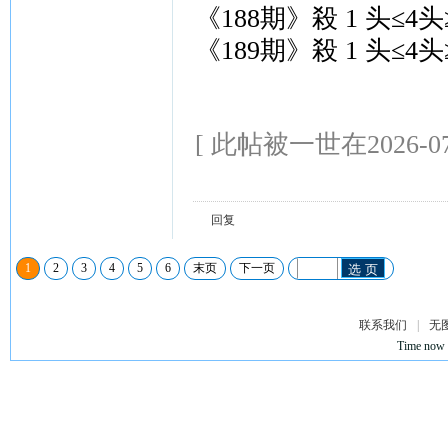
《188期》殺 1 头≤4头
《189期》殺 1 头≤4头≥
[ 此帖被一世在2026-07
回复
1
2
3
4
5
6
末页
下一页
选 页
联系我们
|
无
Time now 