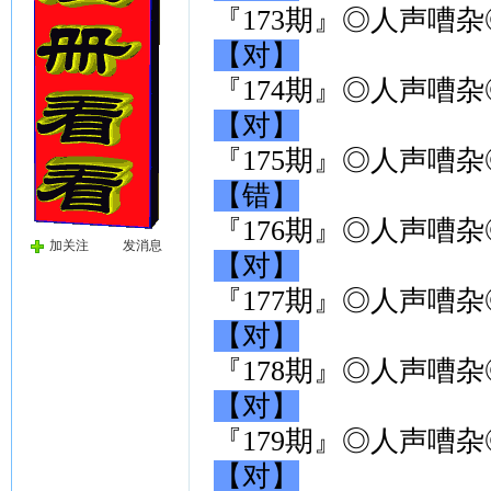
『173期』◎人声嘈杂
【对】
『174期』◎人声嘈杂
【对】
『175期』◎人声嘈杂
【错】
『176期』◎人声嘈杂
加关注
发消息
【对】
『177期』◎人声嘈杂
【对】
『178期』◎人声嘈杂
【对】
『179期』◎人声嘈杂
【对】