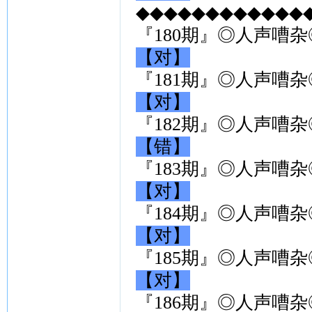
◆◆◆◆◆◆◆◆◆◆◆◆◆
『180期』◎人声嘈杂
【对】
『181期』◎人声嘈杂
【对】
『182期』◎人声嘈杂
【错】
『183期』◎人声嘈杂
【对】
『184期』◎人声嘈杂
【对】
『185期』◎人声嘈杂
【对】
『186期』◎人声嘈杂