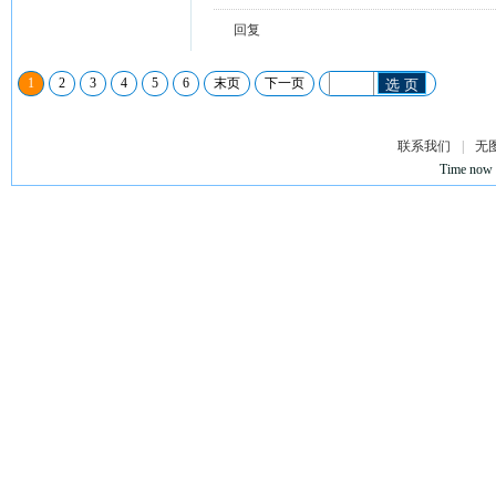
回复
1
2
3
4
5
6
末页
下一页
选 页
联系我们
|
无
Time now 