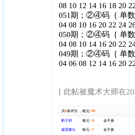
08 10 12 14 16 18 20
051期；②④码｛ 单数05 11 
04 08 10 16 20 22 24
050期；②④码｛ 单数01 05 
04 08 10 14 16 20 22
049期；②④码｛ 单数03 05 
04 06 08 12 14 16 20
[ 此帖被魔术大师在2026-
共
6
条评分
，
银元
+49
豹子胆
银元
+6
金不换
威震赌坛
银元
+7
金不换