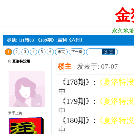
金
永久地址:j2
标题: [11错03]《189期》:吉利《六肖》
1
2
3
4
5
6
末页
下一页
选 页
夏洛特没用
楼主
发表于: 07-07
《178期》:
《夏洛特
中
《179期》:
《夏洛特
中
新手上路
《180期》:
《夏洛特
中