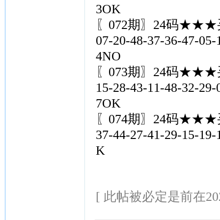
3OK
〖072期〗24码★★★买
07-20-48-37-36-47-05
4NO
〖073期〗24码★★★买
15-28-43-11-48-32-29
7OK
〖074期〗24码★★★买
37-44-27-41-29-15-1
K
[ 此帖被必定是前在2026-