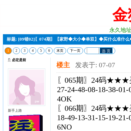
金
永久地址:j2
标题: [09错02]〖074期〗【家野◆大小◆单双】◆买什么准什
1
2
3
4
5
6
末页
下一页
选 页
必定是前
楼主
发表于: 07-07
〖065期〗24码★★★买
27-24-48-08-18-38-01
4OK
〖066期〗24码★★★买
新手上路
18-49-13-31-15-19-21
6NO