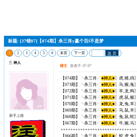
标题: [37错07]【074期】杀三肖y赢个百f不是梦
1
2
3
4
5
6
末页
下一页
选 页
神人
楼主
发表于: 07-07
【074期】╰杀三肖╯
●神人●
〖虎,猪,鸡〗
【073期】╰杀三肖╯
●神人●
〖马,猴,兔〗
【072期】╰杀三肖╯
●神人●
〖羊,龙,狗〗
【071期】╰杀三肖╯
●神人●
〖虎,鼠,猴
【070期】╰杀三肖╯
●神人●
〖龙,兔,羊〗
【069期】╰杀三肖╯
●神人●
〖马,鼠,羊〗
新手上路
【068期】╰杀三肖╯
●神人●
〖兔,鼠,蛇〗
【067期】╰杀三肖╯
●神人●
〖牛,猴,马〗
++++++++++++++++++++++++++++++
【066期】╰杀三肖╯
●神人●
〖蛇,虎,兔〗