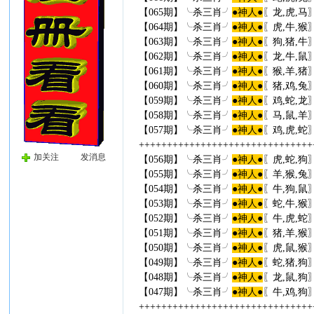
【065期】╰杀三肖╯
●神人●
〖龙,虎,马〗
【064期】╰杀三肖╯
●神人●
〖虎,牛,猴〗
【063期】╰杀三肖╯
●神人●
〖狗,猪,牛〗
【062期】╰杀三肖╯
●神人●
〖龙,牛,鼠
【061期】╰杀三肖╯
●神人●
〖猴,羊,猪〗
【060期】╰杀三肖╯
●神人●
〖猪,鸡,兔
【059期】╰杀三肖╯
●神人●
〖鸡,蛇,龙〗
【058期】╰杀三肖╯
●神人●
〖马,鼠,羊〗
【057期】╰杀三肖╯
●神人●
〖鸡,虎,蛇〗
++++++++++++++++++++++++++++++
加关注
发消息
【056期】╰杀三肖╯
●神人●
〖虎,蛇,狗
【055期】╰杀三肖╯
●神人●
〖羊,猴,兔〗
【054期】╰杀三肖╯
●神人●
〖牛,狗,鼠〗
【053期】╰杀三肖╯
●神人●
〖蛇,牛,猴〗
【052期】╰杀三肖╯
●神人●
〖牛,虎,蛇〗
【051期】╰杀三肖╯
●神人●
〖猪,羊,猴〗
【050期】╰杀三肖╯
●神人●
〖虎,鼠,猴〗
【049期】╰杀三肖╯
●神人●
〖蛇,猪,狗
【048期】╰杀三肖╯
●神人●
〖龙,鼠,狗〗
【047期】╰杀三肖╯
●神人●
〖牛,鸡,狗〗
++++++++++++++++++++++++++++++