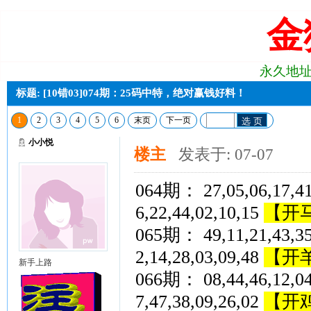
金
永久地址:j2
标题: [10错03]074期：25码中特，绝对赢钱好料！
1
2
3
4
5
6
末页
下一页
选 页
小小悦
楼主
发表于: 07-07
064期： 27,05,06,17,41,
6,22,44,02,10,15
【开马
065期： 49,11,21,43,35,
2,14,28,03,09,48
【开羊
新手上路
066期： 08,44,46,12,04,
7,47,38,09,26,02
【开鸡